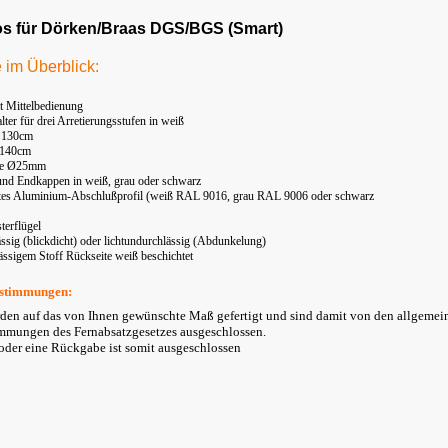
os für Dörken/Braas DGS/BGS (Smart)
e im Üb
erb
lick:
t Mittelbedienung
ter für drei Arretierungsstufen in weiß
: 130cm
 140cm
lle Ø25mm
und Endkappen in weiß, grau oder schwarz
etes Aluminium-Abschlußprofil (weiß RAL 9016, grau RAL 9006 oder schwarz
terflügel
ässig (blickdicht) oder lichtundurchlässig (Abdunkelung)
lässigem Stoff Rückseite weiß beschichtet
stimmungen:
rden auf das von Ihnen gewünschte Maß gefertigt und sind damit von den allgemei
mmungen des Fernabsatzgesetzes ausgeschlossen.
der eine Rückgabe ist somit ausgeschlossen