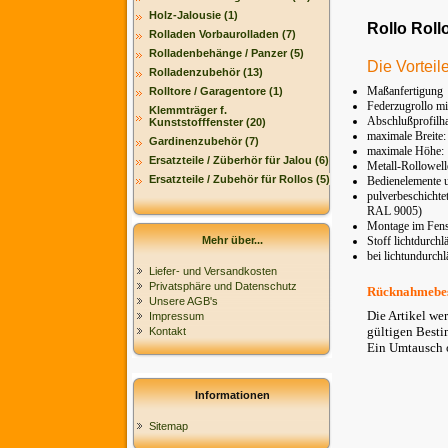
Holz-Jalousie (1)
Rollo Roll
Rolladen Vorbaurolladen (7)
Rolladenbehänge / Panzer (5)
Die Vorteil
Rolladenzubehör (13)
Maßanfertigung
Rolltore / Garagentore (1)
Federzugrollo mi
Klemmträger f.
Abschlußprofilhal
Kunststofffenster (20)
maximale Breite
Gardinenzubehör (7)
maximale Höhe:
Ersatzteile / Züberhör für Jalou (6)
Metall-Rollowe
Ersatzteile / Zubehör für Rollos (5)
Bedienelemente 
pulverbeschicht
RAL 9005)
Montage im Fens
Mehr über...
Stoff lichtdurchl
bei lichtundurch
Liefer- und Versandkosten
Privatsphäre und Datenschutz
Rücknahmebe
Unsere AGB's
Die Artikel we
Impressum
gültigen Besti
Kontakt
Ein Umtausch o
Informationen
Sitemap