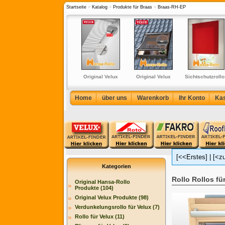
Startseite
»
Katalog
»
Produkte für Braas
»
Braas-RH-EP
rd
Original Velux
Original Velux
Original Velux
Sichtschutzrollo 
rhang -
Hitzeschutz-Set-
Jalousie Jalousette
Hitzeschutz-Markise
Rollos in 12 Farb
e in 250
Nacht für
für VU/VKU (PAL Y)
für VE/VK/VS (MK)
und in 240 cm Hö
ürzbar)
GGU/GHU/GPU/GTU
Home
über uns
Warenkorb
Ihr Konto
Ka
(DOP/DOU)
[<<Erstes]
|
[<z
Kategorien
Rollo Rollos f
Original Hansa-Rollo
Produkte (104)
Original Velux Produkte (98)
Verdunkelungsrollo für Velux (7)
Rollo für Velux (11)