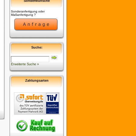
Sonderwünsche
Sonderanfertigung oder
Maßanfertigung ?
Suche:
Erweiterte Suche »
Zahlungsarten
Copyright © 2009
commerce:SEO
Commerce:SEO
provides no warranty
and is redistributable
under the
GNU
General Public
License