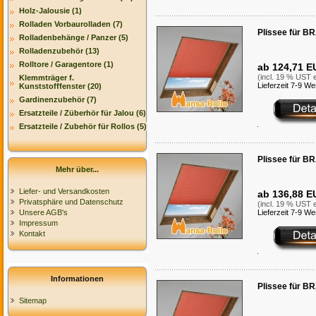
Holz-Jalousie (1)
Rolladen Vorbaurolladen (7)
Plissee für B
Rolladenbehänge / Panzer (5)
Rolladenzubehör (13)
Rolltore / Garagentore (1)
ab 124,71 E
(incl. 19 % UST e
Klemmträger f.
Lieferzeit 7-9 W
Kunststofffenster (20)
Gardinenzubehör (7)
Ersatzteile / Züberhör für Jalou (6)
Ersatzteile / Zubehör für Rollos (5)
Plissee für B
Mehr über...
Liefer- und Versandkosten
ab 136,88 E
Privatsphäre und Datenschutz
(incl. 19 % UST e
Unsere AGB's
Lieferzeit 7-9 W
Impressum
Kontakt
Informationen
Plissee für B
Sitemap