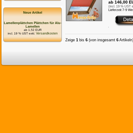
ab 146,00 E
(incl. 19 % UST e
Lieferzeit 7-9 W
Neue Artikel
Lamellenplättchen Plättchen für Alu-
Lamellen
ab 1,52 EUR
Versandkosten
incl. 19 % UST exkl.
Zeige
1
bis
6
(von insgesamt
6
Artikeln
Commerce:SEO provides 