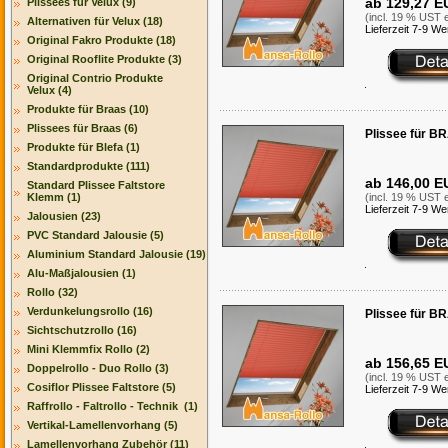
ab 129,27 E
Plissees für Velux (9)
(incl. 19 % UST e
Alternativen für Velux (18)
Lieferzeit 7-9 W
Original Fakro Produkte (18)
Original Rooflite Produkte (3)
Original Contrio Produkte
Velux (4)
Produkte für Braas (10)
Plissees für Braas (6)
Plissee für B
Produkte für Blefa (1)
Standardprodukte (111)
ab 146,00 E
Standard Plissee Faltstore
Klemm (1)
(incl. 19 % UST e
Lieferzeit 7-9 W
Jalousien (23)
PVC Standard Jalousie (5)
Aluminium Standard Jalousie (19)
Alu-Maßjalousien (1)
Rollo (32)
Verdunkelungsrollo (16)
Plissee für B
Sichtschutzrollo (16)
Mini Klemmfix Rollo (2)
ab 156,65 E
Doppelrollo - Duo Rollo (3)
(incl. 19 % UST e
Cosiflor Plissee Faltstore (5)
Lieferzeit 7-9 W
Raffrollo - Faltrollo - Technik (1)
Vertikal-Lamellenvorhang (5)
Lamellenvorhang Zubehör (11)