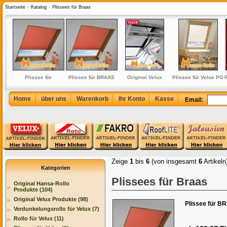
Startseite
»
Katalog
»
Plissees für Braas
t
Plissee für
Plissee für BRAAS
Original Velux
Plissee für Velux PG
R
 für
BRAAS/Delta-Atelier
Classic (BK)/BRAAS
Elektro Markise für
1
nen
(BA/DA) PG 1
Light (BL) PG 3
GGL/GPL/GHL/GTL/GGU/GPU/GHU/GTU
GGU/GPU/GIU/GHU/G
(MML)
Home
über uns
Warenkorb
Ihr Konto
Kasse
Email:
Zeige
1
bis
6
(von insgesamt
6
Artikeln
Kategorien
Plissees für Braas
Original Hansa-Rollo
Produkte (104)
Original Velux Produkte (98)
Plissee für B
Verdunkelungsrollo für Velux (7)
Rollo für Velux (11)