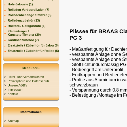
Holz-Jalousie (1)
Rolladen Vorbaurolladen (7)
Rolladenbehänge / Panzer (5)
Rolladenzubehör (13)
Rolltore / Garagentore (1)
Plissee für BRAAS Cl
Klemmträger f.
Kunststofffenster (20)
PG 3
Gardinenzubehör (7)
Ersatzteile / Züberhör für Jalou (6)
- Maßanfertigung für Dachfe
Ersatzteile / Zubehör für Rollos (5)
- verspannte Anlage ohne Se
- verspannte Anlage ohne St
- Stoff lichtundurchlässig P
Mehr über...
- Bediengriff am Unterprofil
- Endkappen und Bedienelem
Liefer- und Versandkosten
- Profile aus Aluminium in we
Privatsphäre und Datenschutz
schwarzbraun
Unsere AGB's
- Verspannung durch 0,8 mm 
Impressum
Kontakt
- Befestigung /Montage im F
Informationen
Sitemap