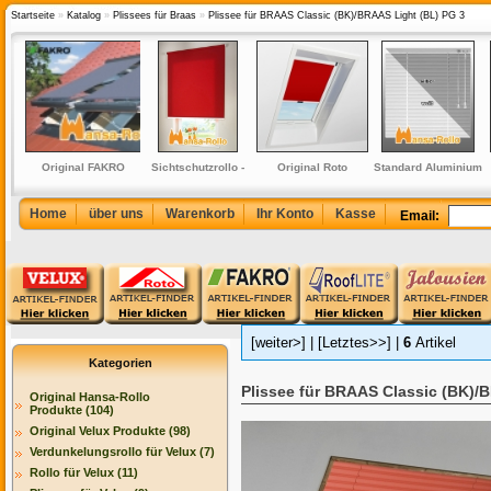
Startseite
»
Katalog
»
Plissees für Braas
»
Plissee für BRAAS Classic (BK)/BRAAS Light (BL) PG 3
ollo
Original FAKRO
Sichtschutzrollo -
Original Roto
Standard Aluminium
l für
Markise Netzmarkise
Rollos in 12 Farben
Verdunkelungsrollo
Jalousie - Jalousien
, 735
AMZ für FTP, FTU und
und in 140 cm Höhe
manuell für 410 H,
in 220 cm Höhe weiß
 435
PTP PG1
420 H
Home
über uns
Warenkorb
Ihr Konto
Kasse
Email:
ter
[weiter>]
|
[Letztes>>]
|
6
Artikel
Kategorien
Plissee für BRAAS Classic (BK)/
Original Hansa-Rollo
Produkte (104)
Original Velux Produkte (98)
Verdunkelungsrollo für Velux (7)
Rollo für Velux (11)