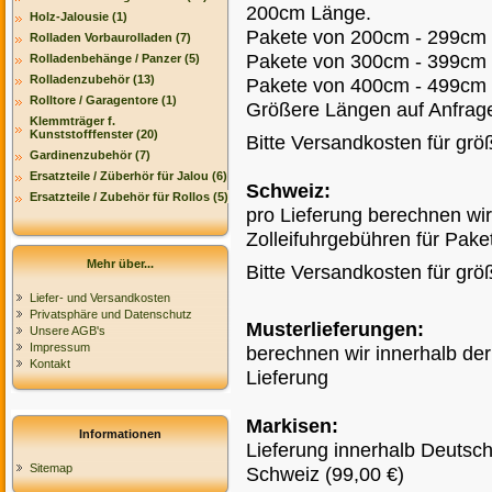
200cm Länge.
Holz-Jalousie (1)
Pakete von 200cm - 299cm 
Rolladen Vorbaurolladen (7)
Pakete von 300cm - 399cm 
Rolladenbehänge / Panzer (5)
Rolladenzubehör (13)
Pakete von 400cm - 499cm 
Rolltore / Garagentore (1)
Größere Längen auf Anfrag
Klemmträger f.
Kunststofffenster (20)
Bitte Versandkosten für grö
Gardinenzubehör (7)
Ersatzteile / Züberhör für Jalou (6)
Schweiz:
Ersatzteile / Zubehör für Rollos (5)
pro Lieferung berechnen wir
Zolleifuhrgebühren für Pak
Mehr über...
Bitte Versandkosten für grö
Liefer- und Versandkosten
Privatsphäre und Datenschutz
Musterlieferungen:
Unsere AGB's
Impressum
berechnen wir innerhalb de
Kontakt
Lieferung
Markisen:
Informationen
Lieferung innerhalb Deutsch
Sitemap
Schweiz (99,00 €)