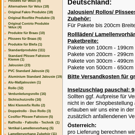
Deutschland:
Plissees für Velux (9)
Alternativen für Velux (18)
Jalousien/ Rollos/ Plisse
Original Fakro Produkte (18)
Zubehör:
Original Rooflite Produkte (3)
Original Contrio Produkte
Für Pakete bis 200cm Breit
Velux (4)
Produkte für Braas (10)
Rollläden/ Lamellenvorhä
Plissees für Braas (6)
Paketbreite:
Produkte für Blefa (1)
Pakete von 100cm - 199cm 
Standardprodukte (111)
Pakete von 200cm - 299cm L
Standard Plissee Faltstore
Klemm (1)
Pakete von 300cm - 499cm L
Jalousien (23)
Pakete von 500cm - 650cm L
PVC Standard Jalousie (5)
Bitte Versandkosten für g
Aluminium Standard Jalousie (19)
Alu-Maßjalousien (1)
Rollo (32)
Inselzuschlag pauschal: 9
Verdunkelungsrollo (16)
Sollten ggf. Aufpreise für 
Sichtschutzrollo (16)
nicht in der Shopbestellung
Mini Klemmfix Rollo (2)
erlauben wir uns eine in d
Doppelrollo - Duo Rollo (3)
zusätzlich anfallendenen V
Cosiflor Plissee Faltstore (5)
Raffrollo - Faltrollo - Technik (1)
Österreich:
Vertikal-Lamellenvorhang (5)
pro Lieferung berechnen wir
Lamellenvorhang Zubehör (11)