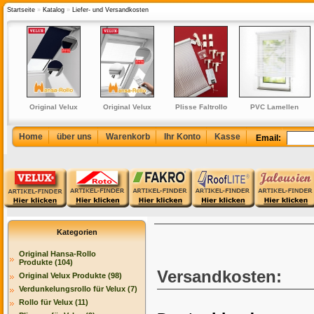
Startseite
»
Katalog
»
Liefer- und Versandkosten
er
Original Velux
Original Velux
Plisse Faltrollo
PVC Lamellen
Fix
Verdunkelungsrollo
Plissee Faltstore
Faltstore Klemmfix
Jalousie Kunststoff
en
für Velux
Elektro für
inkl. Klemmträger
Rollo Jalousette -
GGL/GPL/GHL/GTL/GXL/DKL
GGU/GHU/GPU/GTU
weiß
Home
über uns
Warenkorb
Ihr Konto
Kasse
Email:
S06 + 606 -S
(FML)
Kategorien
Original Hansa-Rollo
Produkte (104)
Versandkosten:
Original Velux Produkte (98)
Verdunkelungsrollo für Velux (7)
Rollo für Velux (11)