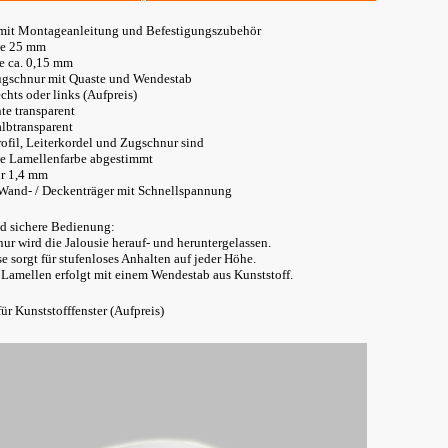
 mit Montageanleitung und Befestigungszubehör
te 25 mm
e ca. 0,15 mm
gschnur mit Quaste und Wendestab
chts oder links (Aufpreis)
e transparent
lbtransparent
rofil, Leiterkordel und Zugschnur sind
die Lamellenfarbe abgestimmt
r 1,4 mm
Wand- / Deckenträger mit Schnellspannung
d sichere Bedienung:
ur wird die Jalousie herauf- und heruntergelassen.
 sorgt für stufenloses Anhalten auf jeder Höhe.
Lamellen erfolgt mit einem Wendestab aus Kunststoff.
ür Kunststofffenster (Aufpreis)