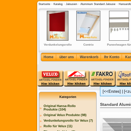
Startseite
»
Katalog
»
Jalousien
»
Aluminium Standard Jalousie
»
Hansaroll
ür die
Original Velux Solar
Verdunkelungsrollo
Contrio
Paneelwagen für
g der
Verdunkelungsrollo
12 Farben - Rollos in
Verdunkelungsrollo
Flächenvorhang
usien an
für
210 cm Höhe
für
Breite 50-80 cm
cke
GGU/GPU/GHU/GTU
GGL/GPL/GHL/GTL/GGU/GPU/GTU
Home
über uns
Warenkorb
Ihr Konto
Ka
(DSL)
[<<Erstes]
|
[<z
Kategorien
Standard Alumin
Original Hansa-Rollo
Produkte (104)
Original Velux Produkte (98)
Verdunkelungsrollo für Velux (7)
Rollo für Velux (11)