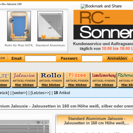
o-Alu-Jalousie-160
Rollo für Roto 647K,
Standard Aluminium
Original Velux
Halteclip für die
Or
845K, 847K, SA,
Jalousie - Jalousien
Verdunkelungsrollo
Befestigung der
Ve
Tandem mit
in 175 cm Höhe weiß
für Velux
Vertikaljalousien an
Haltekrallen
GGL/GPL/GHL/GTL/GXL/DKL
der Decke
G
sse
Email:
Passwort:
U10 + 810 -S
urück]
|
[weiter>]
|
[Letztes>>]
|
18
Artikel
ium Jalousie - Jalousetten in 160 cm Höhe weiß, silber oder cre
Standard Aluminium Jalousie -
Jalousetten in 160 cm Höhe weiß,...