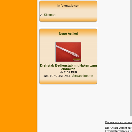
Informationen
Sitemap
Neue Artikel
Drehstab Bedienstab mit Haken zum
einhaken
ab 7,59 EUR
Versandkosten
incl. 19 % UST exkl.
Rücknahmebestimmun
Die Artikel werden au
Fernabsatzgesetzes au