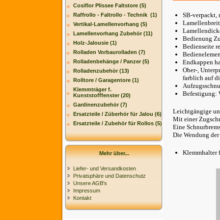
Cosiflor Plissee Faltstore (5)
SB-verpackt,
Raffrollo - Faltrollo - Technik (1)
Lamellenbrei
Vertikal-Lamellenvorhang (5)
Lamellendick
Lamellenvorhang Zubehör (11)
Bedienung Zu
Holz-Jalousie (1)
Bedienseite re
Rolladen Vorbaurolladen (7)
Bedienelement
Rolladenbehänge / Panzer (5)
Endkappen ha
Ober-, Unterp
Rolladenzubehör (13)
farblich auf 
Rolltore / Garagentore (1)
Aufzugsschnu
Klemmträger f.
Befestigung: 
Kunststofffenster (20)
Gardinenzubehör (7)
Leichtgängige un
Ersatzteile / Züberhör für Jalou (6)
Mit einer Zugschn
Ersatzteile / Zubehör für Rollos (5)
Eine Schnurbremse
Die Wendung der 
Klemmhalter f
Mehr über...
Liefer- und Versandkosten
Privatsphäre und Datenschutz
Unsere AGB's
Impressum
Kontakt