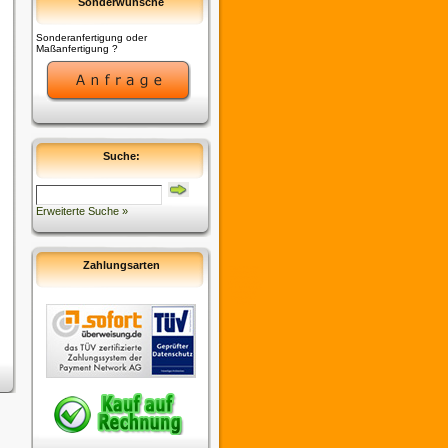
Sonderwünsche
Sonderanfertigung oder
Maßanfertigung ?
Suche:
Erweiterte Suche »
Zahlungsarten
Copyright © 2009
commerce:SEO
Commerce:SEO
provides no warranty
and is redistributable
under the
GNU
General Public
License